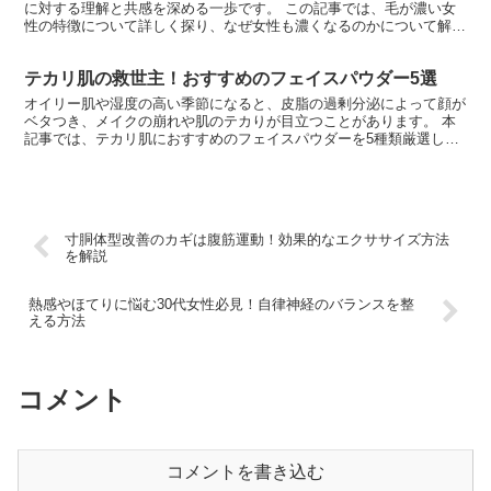
に対する理解と共感を深める一歩です。 この記事では、毛が濃い女
性の特徴について詳しく探り、なぜ女性も濃くなるのかについて解説
します。
テカリ肌の救世主！おすすめのフェイスパウダー5選
オイリー肌や湿度の高い季節になると、皮脂の過剰分泌によって顔が
ベタつき、メイクの崩れや肌のテカりが目立つことがあります。 本
記事では、テカリ肌におすすめのフェイスパウダーを5種類厳選し、
その特徴や効果、使い方、選び方のポイントなどを詳しく解説しま
す。さらに、テカリ肌の原因や予防対策についても触れていきます。
テカリ肌でお悩みの方は必見です！
寸胴体型改善のカギは腹筋運動！効果的なエクササイズ方法
を解説
熱感やほてりに悩む30代女性必見！自律神経のバランスを整
える方法
コメント
コメントを書き込む