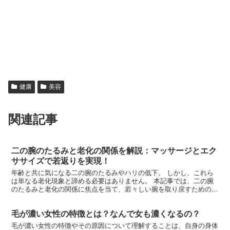
健康
美容
関連記事
二の腕のたるみと老化の関係を解説：マッサージとエク
ササイズで若返りを実現！
年齢と共に気になる二の腕のたるみやハリの低下。 しかし、これら
は単なる老化現象と諦める必要はありません。 本記事では、二の腕
のたるみと老化の関係に焦点を当て、若々しい腕を取り戻すための方
法をご紹介します。マッサージやエクササイズを取り入れることで、
二の腕の引き締めや筋力増強が期待できます。 若返りを実現するた
毛が濃い女性の特徴とは？なんで女も濃くなるの？
めの効果的なアプローチを実践し、美しい二の腕への道を歩みましょ
う。
毛が濃い女性の特徴やその原因について理解することは、自身の身体