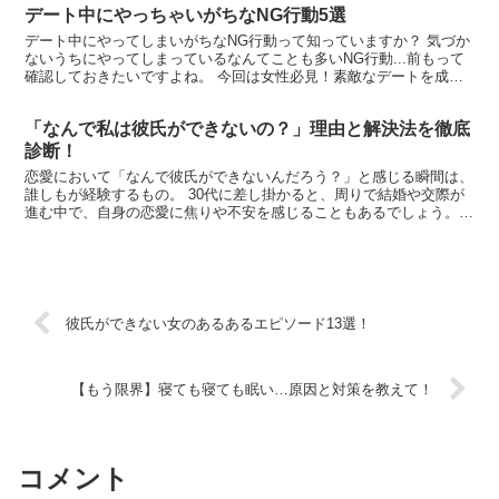
デート中にやっちゃいがちなNG行動5選
葉に惑わされず、幸せな恋愛を築くための知識を身につけましょう！
デート中にやってしまいがちなNG行動って知っていますか？ 気づか
ないうちにやってしまっているなんてことも多いNG行動...前もって
確認しておきたいですよね。 今回は女性必見！素敵なデートを成功
させるために避けたいNG行動をご紹介します！ 思わずやってしまい
がちなNG行動をチェックして、理想のデートを叶えましょう。
「なんで私は彼氏ができないの？」理由と解決法を徹底
診断！
恋愛において「なんで彼氏ができないんだろう？」と感じる瞬間は、
誰しもが経験するもの。 30代に差し掛かると、周りで結婚や交際が
進む中で、自身の恋愛に焦りや不安を感じることもあるでしょう。
この記事では、そんな疑問や不安に向き合い、具体的なアクションに
繋げていくための手助けを提供します
彼氏ができない女のあるあるエピソード13選！
【もう限界】寝ても寝ても眠い…原因と対策を教えて！
コメント