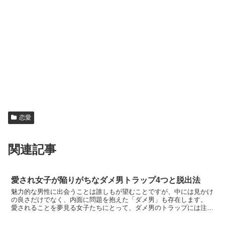
恋愛
関連記事
愛され女子が陥りがちなダメ男トラップ4つと脱出法
魅力的な男性に出会うことは誰しもが望むことですが、中には見かけ
の良さだけでなく、内面に問題を抱えた「ダメ男」も存在します。
愛されることを夢見る女子たちにとって、ダメ男のトラップには注意
が必要！ 今回は愛され女子が陥りがちなダメ男トラップの4つを紹介
し、脱出するための有効な方法をご紹介します。 自己犠牲や甘い言